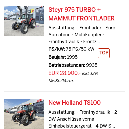
Steyr 975 TURBO +
MAMMUT FRONTLADER
Ausstattung: - Frontlader - Euro
Aufnahme - Multikuppler -
Fronthydraulik - Frontz...
PS/kW:
75 PS/56 kW
TOP
Baujahr:
1995
Betriebsstunden:
9935
EUR 28.900,-
inkl. 13%
MwSt./Verm.
New Holland TS100
Ausstattung: - Fronthydraulik - 2
DW Anschlüsse vorne -
Einhebelsteuergerät - 4 DW S...