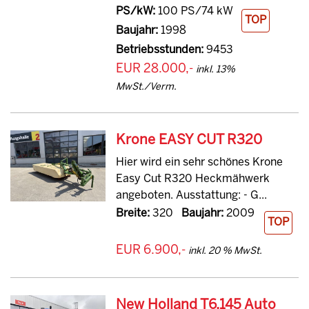
PS/kW:
100 PS/74 kW
TOP
Baujahr:
1998
Betriebsstunden:
9453
EUR 28.000,-
inkl. 13%
MwSt./Verm.
Krone EASY CUT R320
Hier wird ein sehr schönes Krone
Easy Cut R320 Heckmähwerk
angeboten. Ausstattung: - G...
Breite:
320
Baujahr:
2009
TOP
EUR 6.900,-
inkl. 20 % MwSt.
New Holland T6.145 Auto