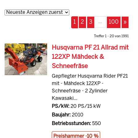
...
1
2
3
100
»
Treffer 1 - 20 von 1991
Husqvarna PF 21 Allrad mit
122XP Mähdeck &
Schneefräse
Gepflegter Husqvarna Rider PF21
mit - Mähdeck 122XP -
Schneefräse - 2 Zylinder
Kawasaki...
PS/kW:
20 PS/15 kW
Baujahr:
2010
Betriebsstunden:
550
Preishammer -10 %