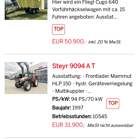
Hier wird ein Fliegl Cugo 640
Vorführhäckselwagen mit ca. 15
Fuhren angeboten: Ausstat...
TOP
EUR 50.900,-
inkl. 20 % MwSt.
Steyr 9094 A T
Ausstattung: - Frontlader Mammut
HLP 150 - hydr. Geräteverriegelung
- Multikuppler -...
PS/kW:
94 PS/70 kW
TOP
Baujahr:
1997
Betriebsstunden:
10545
EUR 31.900,-
MwSt nicht ausweisbar