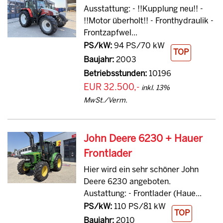
Ausstattung: - !!Kupplung neu!! -
!!Motor überholt!! - Fronthydraulik -
Frontzapfwel...
PS/kW:
94 PS/70 kW
TOP
Baujahr:
2003
Betriebsstunden:
10196
EUR 32.500,-
inkl. 13%
MwSt./Verm.
John Deere 6230 + Hauer
Frontlader
Hier wird ein sehr schöner John
Deere 6230 angeboten.
Austattung: - Frontlader (Haue...
PS/kW:
110 PS/81 kW
TOP
Baujahr:
2010