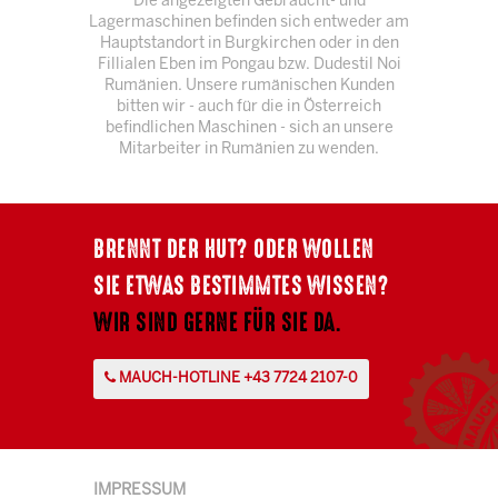
Die angezeigten Gebraucht- und
Lagermaschinen befinden sich entweder am
Hauptstandort in Burgkirchen oder in den
Fillialen Eben im Pongau bzw. Dudestil Noi
Rumänien. Unsere rumänischen Kunden
bitten wir - auch für die in Österreich
befindlichen Maschinen - sich an unsere
Mitarbeiter in Rumänien zu wenden.
BRENNT DER HUT? ODER WOLLEN
SIE ETWAS BESTIMMTES WISSEN?
WIR SIND GERNE FÜR SIE DA.
MAUCH-HOTLINE +43 7724 2107-0
IMPRESSUM