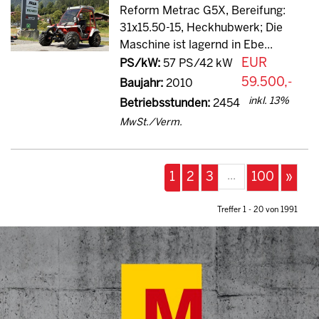
Reform Metrac G5X, Bereifung:
31x15.50-15, Heckhubwerk; Die
Maschine ist lagernd in Ebe...
EUR
PS/kW:
57 PS/42 kW
59.500,-
Baujahr:
2010
inkl. 13%
Betriebsstunden:
2454
MwSt./Verm.
...
1
2
3
100
»
Treffer 1 - 20 von 1991