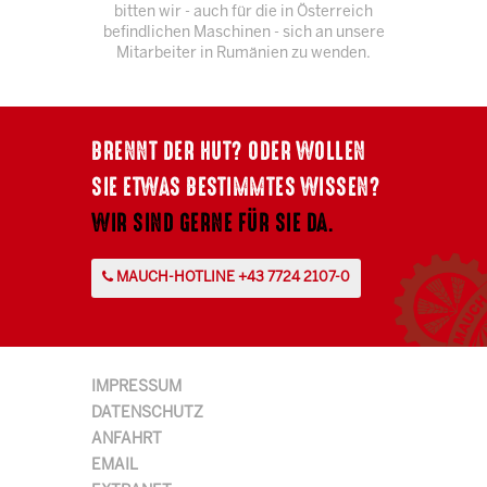
bitten wir - auch für die in Österreich
befindlichen Maschinen - sich an unsere
Mitarbeiter in Rumänien zu wenden.
BRENNT DER HUT? ODER WOLLEN
SIE ETWAS BESTIMMTES WISSEN?
WIR SIND GERNE FÜR SIE DA.
MAUCH-HOTLINE +43 7724 2107-0
IMPRESSUM
DATENSCHUTZ
ANFAHRT
EMAIL