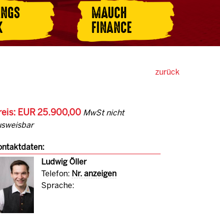
ANGS
MAUCH
K
FINANCE
zurück
reis: EUR 25.900,00
MwSt nicht
usweisbar
ntaktdaten:
Ludwig Öller
Telefon:
Nr. anzeigen
Sprache: