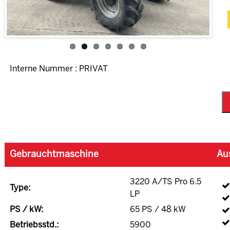
Interne Nummer : PRIVAT
Gebrauchtmaschine
Au
3220 A/TS Pro 6.5
Type:
LP
PS / kW:
65 PS / 48 kW
Betriebsstd.:
5900