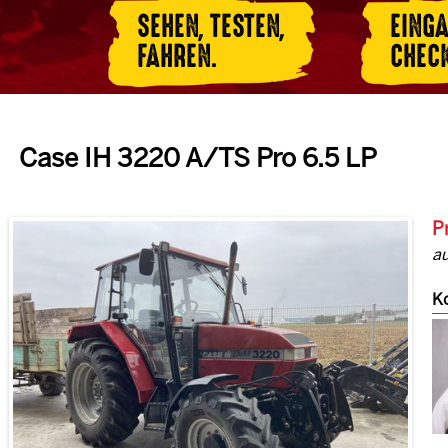
SEHEN, TESTEN,
EING
FAHREN.
CHEC
Case IH 3220 A/TS Pro 6.5 LP
P
a
Ko