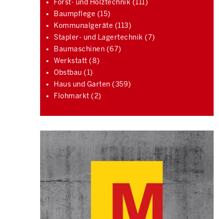
Forst- und Holztechnik (111)
Baumpflege (15)
Kommunalgeräte (113)
Stapler- und Lagertechnik (7)
Baumaschinen (67)
Werkstatt (8)
Obstbau (1)
Haus und Garten (359)
Flohmarkt (2)