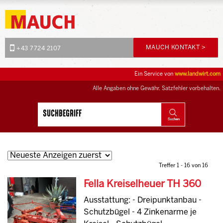
MAUCH KONTAKT >
+43 7724 2107
Ein Service von
www.landwirt.com
Alle Angaben ohne Gewähr. Satzfehler vorbehalten.
Treffer 1 - 16 von 16
Fella Kreiselheuer TH 360
Ausstattung: - Dreipunktanbau -
Schutzbügel - 4 Zinkenarme je