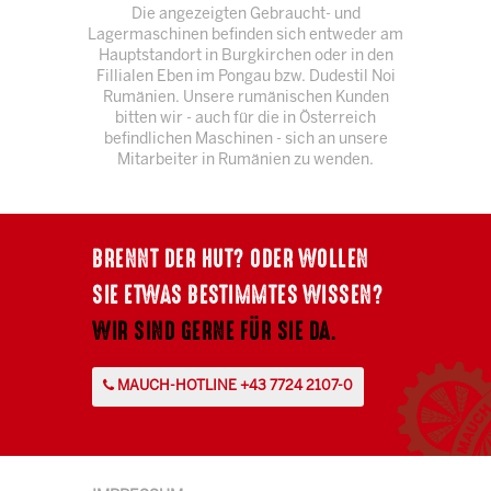
Die angezeigten Gebraucht- und
Lagermaschinen befinden sich entweder am
Hauptstandort in Burgkirchen oder in den
Fillialen Eben im Pongau bzw. Dudestil Noi
Rumänien. Unsere rumänischen Kunden
bitten wir - auch für die in Österreich
befindlichen Maschinen - sich an unsere
Mitarbeiter in Rumänien zu wenden.
BRENNT DER HUT? ODER WOLLEN
SIE ETWAS BESTIMMTES WISSEN?
WIR SIND GERNE FÜR SIE DA.
MAUCH-HOTLINE +43 7724 2107-0